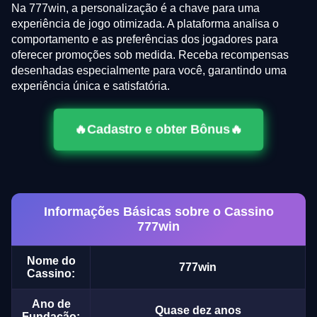
Na 777win, a personalização é a chave para uma
experiência de jogo otimizada. A plataforma analisa o
comportamento e as preferências dos jogadores para
oferecer promoções sob medida. Receba recompensas
desenhadas especialmente para você, garantindo uma
experiência única e satisfatória.
🔥Cadastro e obter Bônus🔥
Informações Básicas sobre o Cassino
777win
Nome do
777win
Cassino:
Ano de
Quase dez anos
Fundação: