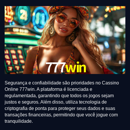
Segurança e confiabilidade são prioridades no Cassino
Online 777win. A plataforma é licenciada e
regulamentada, garantindo que todos os jogos sejam
justos e seguros. Além disso, utiliza tecnologia de
criptografia de ponta para proteger seus dados e suas
transações financeiras, permitindo que você jogue com
tranquilidade.