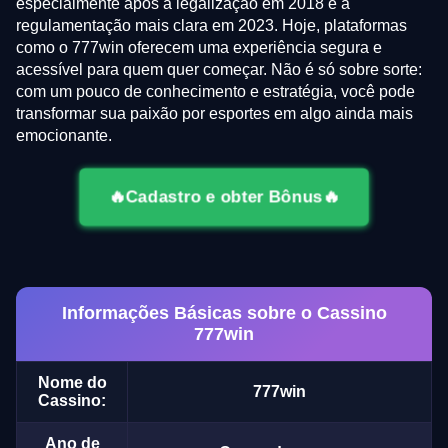
especialmente após a legalização em 2018 e a
regulamentação mais clara em 2023. Hoje, plataformas
como o 777win oferecem uma experiência segura e
acessível para quem quer começar. Não é só sobre sorte:
com um pouco de conhecimento e estratégia, você pode
transformar sua paixão por esportes em algo ainda mais
emocionante.
🔥Cadastro e obter Bônus🔥
Informações Básicas sobre o Cassino
777win
Nome do
777win
Cassino:
Ano de