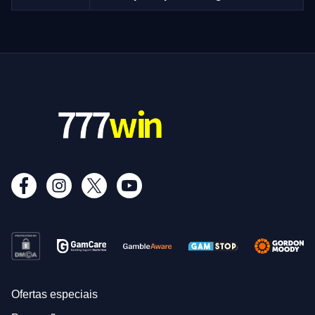
Ofertas especiais