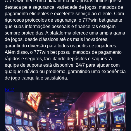
O 777win bet é uma plataforma de apostas online que se
destaca pela segurança, variedade de jogos, métodos de
pagamento eficientes e excelente serviço ao cliente. Com
rigorosos protocolos de segurança, o 777win bet garante
que suas informações pessoais e financeiras estejam
sempre protegidas. A plataforma oferece uma ampla gama
de jogos, desde clássicos até os mais inovadores,
garantindo diversão para todos os perfis de jogadores.
Além disso, o 777win bet possui métodos de pagamento
rápidos e seguros, facilitando depósitos e saques. A
equipe de suporte está disponível 24/7 para ajudar com
qualquer dúvida ou problema, garantindo uma experiência
de jogo tranquila e satisfatória.
Bet7