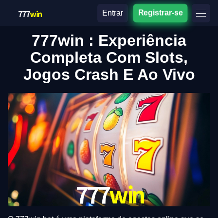
Entrar
Registrar-se
777win : Experiência
Completa Com Slots,
Jogos Crash E Ao Vivo