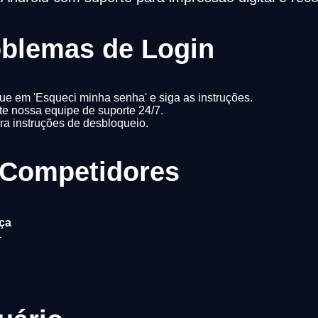
oblemas de Login
e em 'Esqueci minha senha' e siga as instruções.
e nossa equipe de suporte 24/7.
ra instruções de desbloqueio.
Competidores
ça
★