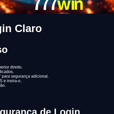
in Claro
so
erior direito.
dicados.
' para segurança adicional.
 e insira-o.
ção.
egurança de Login