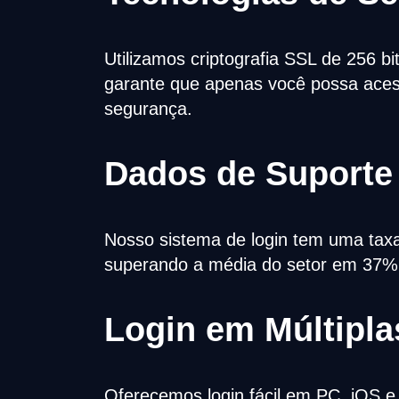
Utilizamos criptografia SSL de 256 bi
garante que apenas você possa acess
segurança.
Dados de Suporte
Nosso sistema de login tem uma ta
superando a média do setor em 37%
Login em Múltipla
Oferecemos login fácil em PC, iOS e 