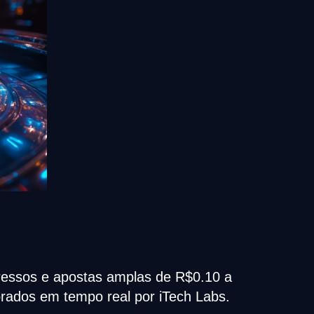
ressos e apostas amplas de R$0.10 a
ados em tempo real por iTech Labs.