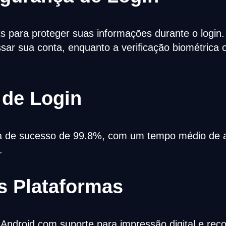
ts para proteger suas informações durante o login.
ar sua conta, enquanto a verificação biométrica
 de Login
xa de sucesso de 99.8%, com um tempo médio de 
.
s Plataformas
Android com suporte para impressão digital e reco