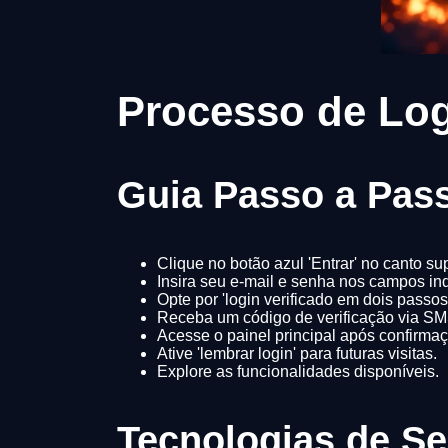
Processo de Log
Guia Passo a Pas
Clique no botão azul 'Entrar' no canto sup
Insira seu e-mail e senha nos campos in
Opte por 'login verificado em dois passos
Receba um código de verificação via SMS
Acesse o painel principal após confirma
Ative 'lembrar login' para futuras visitas.
Explore as funcionalidades disponíveis.
Tecnologias de S