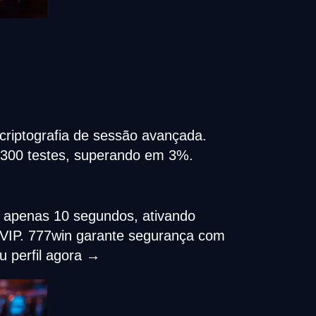
 criptografia de sessão avançada.
300 testes, superando em 3%.
m apenas 10 segundos, ativando
a VIP. 777win garante segurança com
u perfil agora →