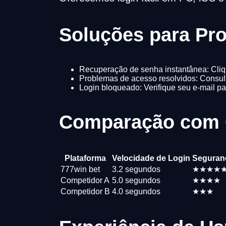
Soluções para Pr
Recuperação de senha instantânea: Cliqu
Problemas de acesso resolvidos: Consult
Login bloqueado: Verifique seu e-mail pa
Comparação com 
Plataforma
Velocidade de Login
Seguran
777win bet
3.2 segundos
★★★★
Competidor A
5.0 segundos
★★★★
Competidor B
4.0 segundos
★★★