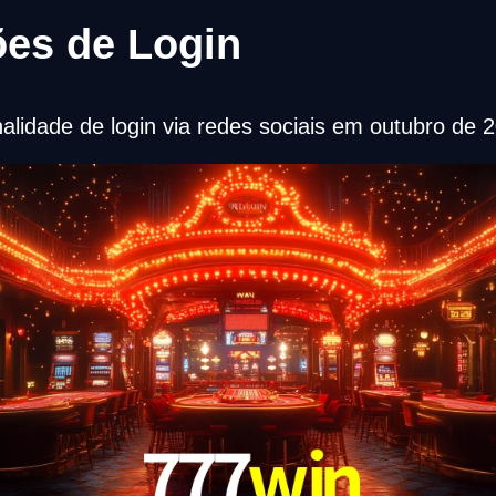
ões de Login
idade de login via redes sociais em outubro de 20