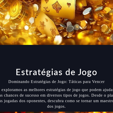
Estratégias de Jogo
Dominando Estratégias de Jogo: Táticas para Vencer
, exploramos as melhores estratégias de jogo que podem ajuda
s chances de sucesso em diversos tipos de jogos. Desde o pl
às jogadas dos oponentes, descubra como se tornar um maestr
dos jogos.