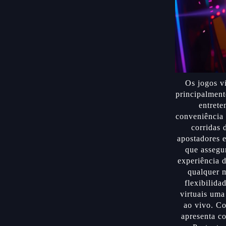
Os jogos v
principalmen
entrete
conveniência 
corridas 
apostadores e
que assegu
experiência d
qualquer m
flexibilida
virtuais um
ao vivo. Co
apresenta co