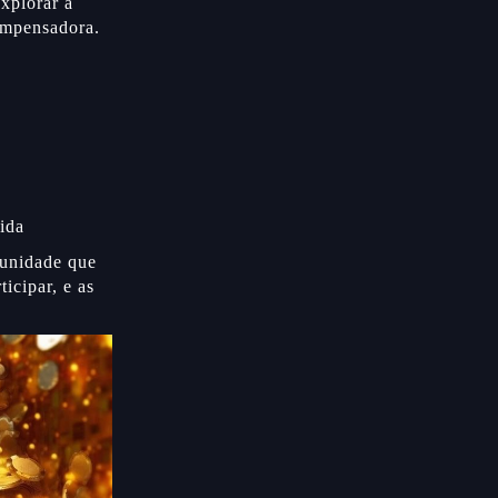
xplorar a
ompensadora.
ida
tunidade que
icipar, e as