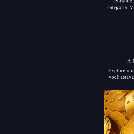
Portanto
categoria '
A 
Explore o m
você estava