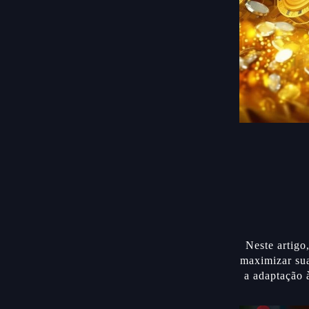
Neste artigo
maximizar sua
a adaptação 