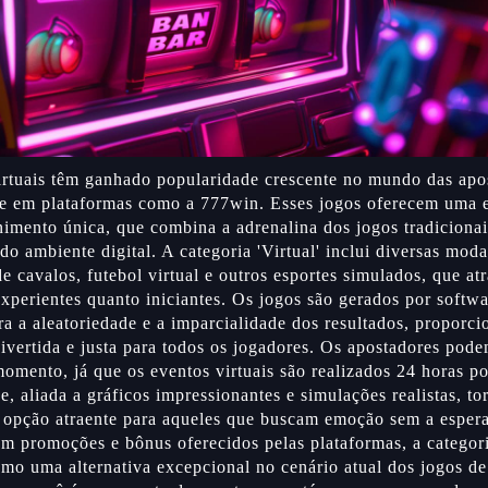
irtuais têm ganhado popularidade crescente no mundo das apos
te em plataformas como a 777win. Esses jogos oferecem uma e
nimento única, que combina a adrenalina dos jogos tradiciona
do ambiente digital. A categoria 'Virtual' inclui diversas mod
de cavalos, futebol virtual e outros esportes simulados, que at
xperientes quanto iniciantes. Os jogos são gerados por softwa
ra a aleatoriedade e a imparcialidade dos resultados, proporc
ivertida e justa para todos os jogadores. Os apostadores pode
omento, já que os eventos virtuais são realizados 24 horas po
de, aliada a gráficos impressionantes e simulações realistas, to
a opção atraente para aqueles que buscam emoção sem a espera
m promoções e bônus oferecidos pelas plataformas, a categori
mo uma alternativa excepcional no cenário atual dos jogos de