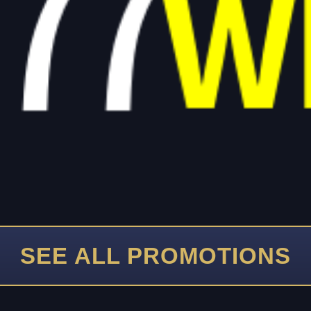
SEE ALL PROMOTIONS