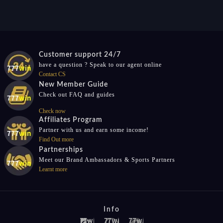
Customer support 24/7
have a question ? Speak to our agent online
Contact CS
New Member Guide
Check out FAQ and guides
Check now
Affiliates Program
Partner with us and earn some income!
Find Out more
Partnerships
Meet our Brand Ambassadors & Sports Partners
Learnt more
Info