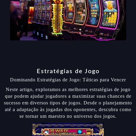
Estratégias de Jogo
Dominando Estratégias de Jogo: Táticas para Vencer
Neste artigo, exploramos as melhores estratégias de jogo
que podem ajudar jogadores a maximizar suas chances de
sucesso em diversos tipos de jogos. Desde o planejamento
até a adaptação às jogadas dos oponentes, descubra como
se tornar um maestro no universo dos jogos.