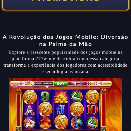
A Revolução dos Jogos Mobile: Diversão
na Palma da Mão
Explore a crescente popularidade dos jogos mobile na
plataforma 777win e descubra como essa categoria
transforma a experiência dos jogadores com acessibilidade
e tecnologia avançada.