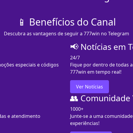
📱 Benefícios do Canal
Descubra as vantagens de seguir a 777win no Telegram
📢 Notícias em 
24/7
oções especiais e códigos
Fique por dentro de todas 
777win em tempo real!
Ver Notícias
👥 Comunidade 
1000+
idas e atendimento
Junte-se a uma comunidade 
experiências!