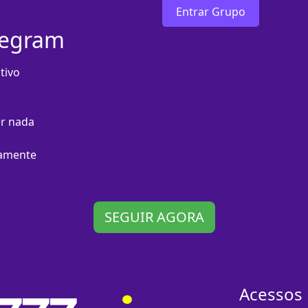
Entrar Grupo
legram
tivo
er nada
camente
SEGUIR AGORA
Acessos