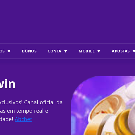
OS
BÔNUS
CONTA
MOBILE
APOSTAS
win
lusivos! Canal oficial da
ias em tempo real e
idade!
Abcbet