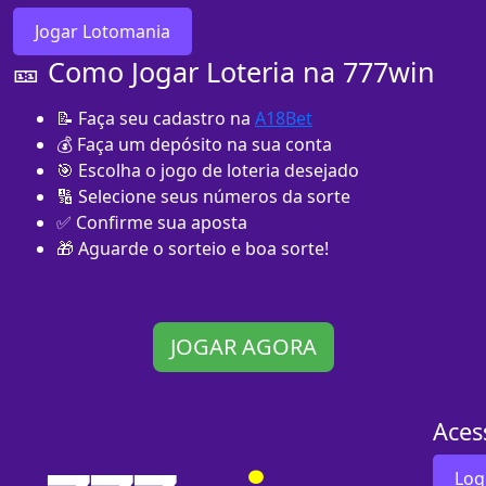
Jogar Lotomania
🎫 Como Jogar Loteria na 777win
📝 Faça seu cadastro na
A18Bet
💰 Faça um depósito na sua conta
🎯 Escolha o jogo de loteria desejado
🔢 Selecione seus números da sorte
✅ Confirme sua aposta
🎁 Aguarde o sorteio e boa sorte!
JOGAR AGORA
Aces
Log