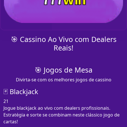
🎯 Cassino Ao Vivo com Dealers
Reais!
🎯 Jogos de Mesa
Divirta-se com os melhores jogos de cassino
🃏 Blackjack
21
Jogue blackjack ao vivo com dealers profissionais.
Estratégia e sorte se combinam neste clássico jogo de
cartas!