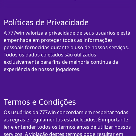
Políticas de Privacidade
A 777win valoriza a privacidade de seus usuários e está
empenhada em proteger todas as informações
pessoais fornecidas durante o uso de nossos serviços.
Todos os dados coletados são utilizados
exclusivamente para fins de melhoria contínua da
experiência de nossos jogadores.
Termos e Condições
Os usuários da 777win concordam em respeitar todas
as regras e regulamentos estabelecidos. É importante
ler e entender todos os termos antes de utilizar nossos
serviços. A violação destes termos pode resultar em