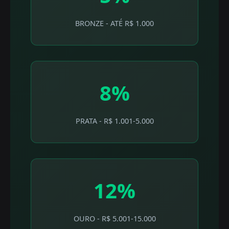
BRONZE - ATÉ R$ 1.000
8%
PRATA - R$ 1.001-5.000
12%
OURO - R$ 5.001-15.000