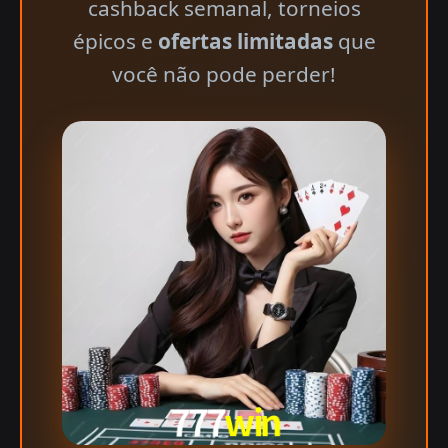
cashback semanal, torneios
épicos e
ofertas limitadas
que
você não pode perder!