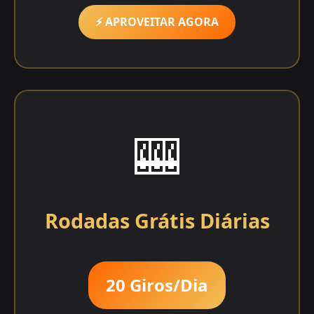
⚡ APROVEITAR AGORA
🎰
Rodadas Grátis Diárias
20 Giros/Dia