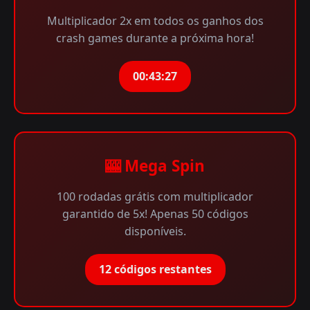
Multiplicador 2x em todos os ganhos dos
crash games durante a próxima hora!
00:43:27
🎰 Mega Spin
100 rodadas grátis com multiplicador
garantido de 5x! Apenas 50 códigos
disponíveis.
12 códigos restantes