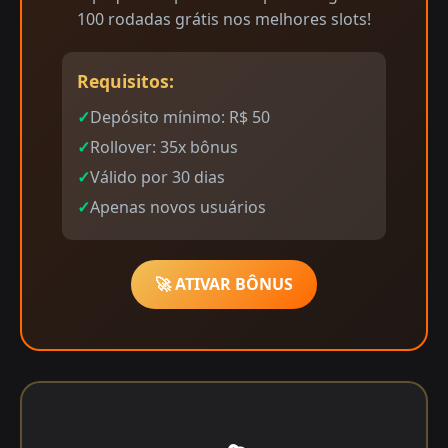
100 rodadas grátis nos melhores slots!
Requisitos:
Depósito mínimo: R$ 50
Rollover: 35x bônus
Válido por 30 dias
Apenas novos usuários
🚀 ATIVAR BÔNUS