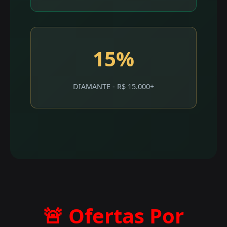
15%
DIAMANTE - R$ 15.000+
🚨 Ofertas Por