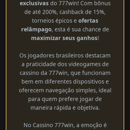
exclusivas
do 777win! Com bônus
de até 200%, cashback de 15%,
torneios épicos e
ofertas
relâmpago
, esta é sua chance de
maximizar seus ganhos
!
Os jogadores brasileiros destacam
a praticidade dos videogames de
cassino da 777win, que funcionam
bem em diferentes dispositivos e
oferecem navegação simples, ideal
para quem prefere jogar de
maneira rápida e objetiva.
No Cassino 777win, a emoção é