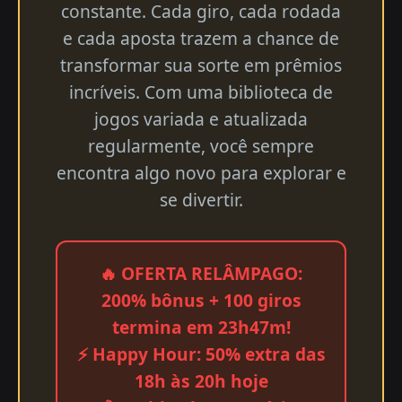
constante. Cada giro, cada rodada
e cada aposta trazem a chance de
transformar sua sorte em prêmios
incríveis. Com uma biblioteca de
jogos variada e atualizada
regularmente, você sempre
encontra algo novo para explorar e
se divertir.
🔥 OFERTA RELÂMPAGO:
200% bônus + 100 giros
termina em 23h47m!
⚡ Happy Hour: 50% extra das
18h às 20h hoje