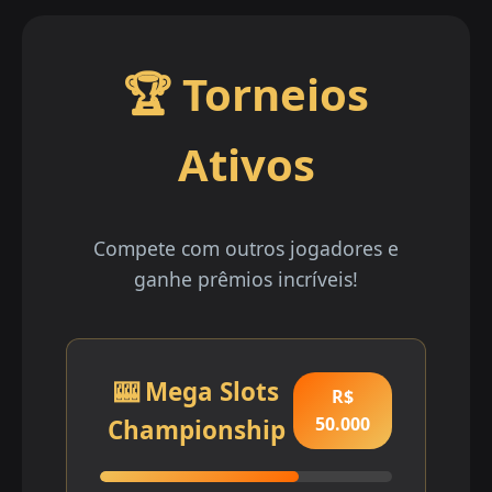
🏆 Torneios
Ativos
Compete com outros jogadores e
ganhe prêmios incríveis!
🎰 Mega Slots
R$
50.000
Championship