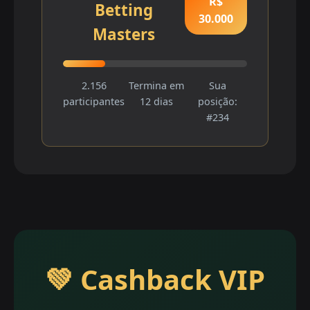
R$
Betting
30.000
Masters
2.156
Termina em
Sua
participantes
12 dias
posição:
#234
💚 Cashback VIP