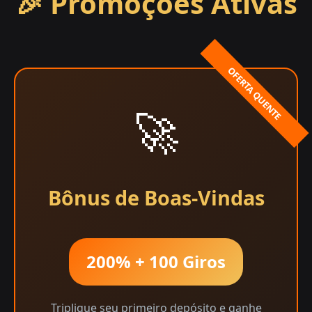
🎉 Promoções Ativas
🚀
Bônus de Boas-Vindas
200% + 100 Giros
Triplique seu primeiro depósito e ganhe