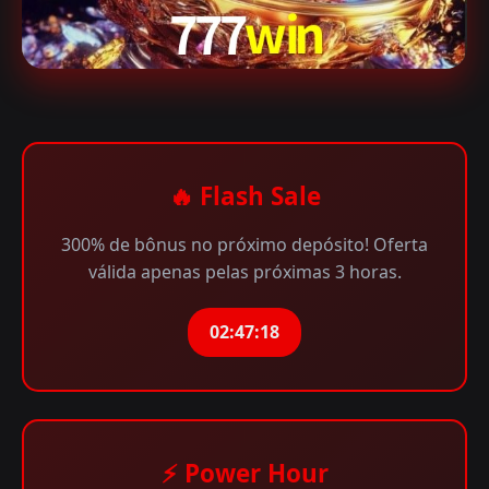
🔥 Flash Sale
300% de bônus no próximo depósito! Oferta
válida apenas pelas próximas 3 horas.
02:47:18
⚡ Power Hour