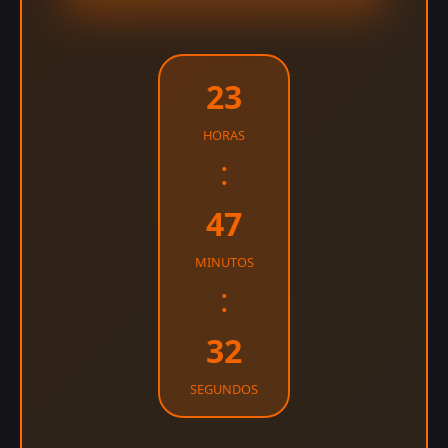
23
HORAS
:
47
MINUTOS
:
32
SEGUNDOS