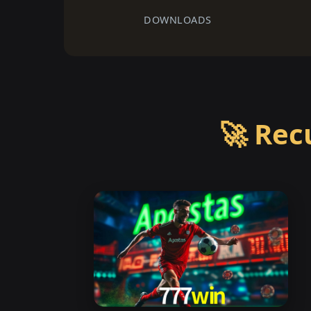
DOWNLOADS
🚀 Rec