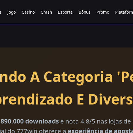
s
Jogo
Casino
Crash
Esporte
Bônus
Promo
Platafor
ndo A Categoria 'P
prendizado E Diver
 890.000 downloads
e nota 4.8/5 nas lojas de 
cial do 777win oferece a
experiência de apost