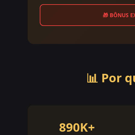
🎁
BÔNUS EX
📊 Por q
890K+