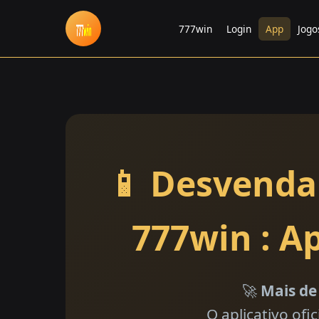
777win
Login
App
Jogo
📱 Desvenda
777win : A
🚀
Mais de
O aplicativo ofi