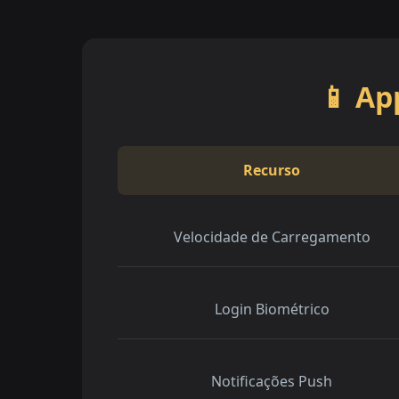
📱 Ap
Recurso
Velocidade de Carregamento
Login Biométrico
Notificações Push