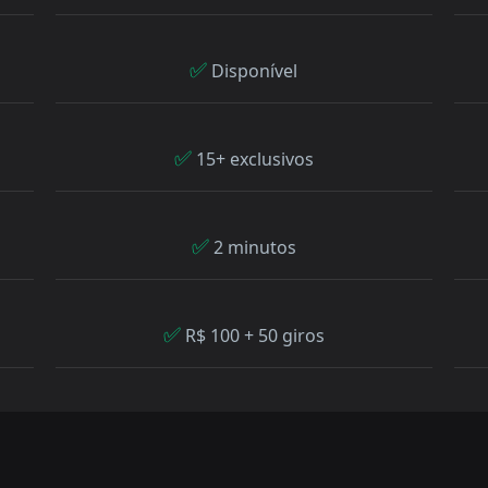
✅
Disponível
✅
15+ exclusivos
✅
2 minutos
✅
R$ 100 + 50 giros