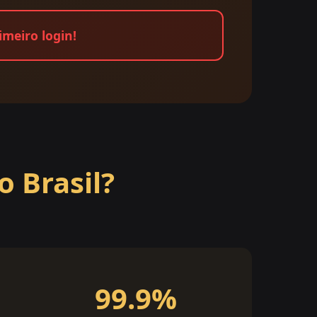
imeiro login!
o Brasil?
99.9%