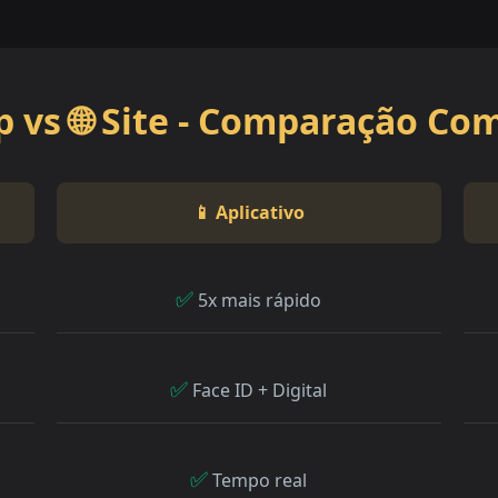
p vs 🌐 Site - Comparação Co
📱 Aplicativo
✅
5x mais rápido
✅
Face ID + Digital
✅
Tempo real