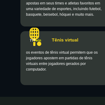
apostas em seus times e atletas favoritos em
uma variedade de esportes, incluindo futebol,
basquete, beisebol, hóquei e muito mais.
Tênis virtual
os eventos de tênis virtual permitem que os
jogadores apostem em partidas de tênis
virtuais entre jogadores gerados por
computador.