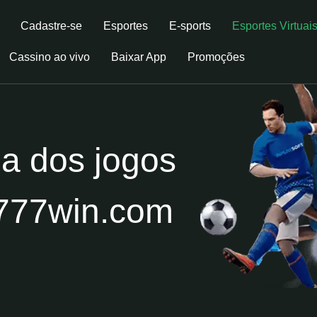
Cadastre-se
Esportes
E-sports
Esportes Virtuai
Cassino ao vivo
Baixar App
Promoções
na dos jogos
 777win.com