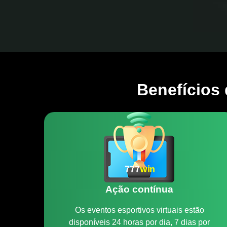
Benefícios 
Ação contínua
Os eventos esportivos virtuais estão
disponíveis 24 horas por dia, 7 dias por