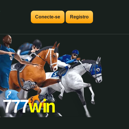
s
Conecte-se
Registro