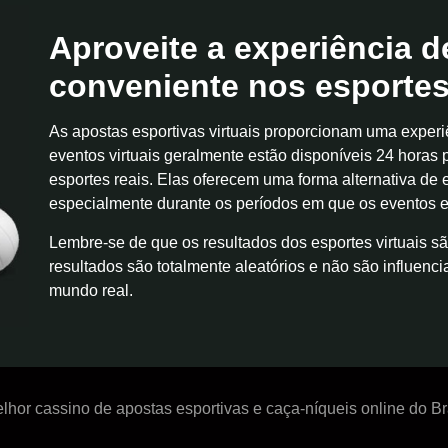
Aproveite a experiência 
conveniente nos esportes 
As apostas esportivas virtuais proporcionam uma experiê
eventos virtuais geralmente estão disponíveis 24 horas
esportes reais. Elas oferecem uma forma alternativa de 
especialmente durante os períodos em que os eventos e
Lembre-se de que os resultados dos esportes virtuais sã
resultados são totalmente aleatórios e não são influen
mundo real.
hor cassino de apostas esportivas e caça-níqueis online do Brasi