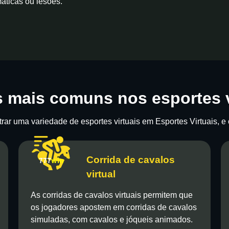
áticas ou lesões.
s mais comuns nos esportes v
ar uma variedade de esportes virtuais em Esportes Virtuais, e
Corrida de cavalos
virtual
As corridas de cavalos virtuais permitem que
os jogadores apostem em corridas de cavalos
simuladas, com cavalos e jóqueis animados.