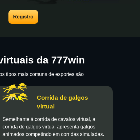
Registro
irtuais da 777win
 os tipos mais comuns de esportes são
Corrida de galgos
virtual
Semelhante à corrida de cavalos virtual, a
corrida de galgos virtual apresenta galgos
animados competindo em corridas simuladas.