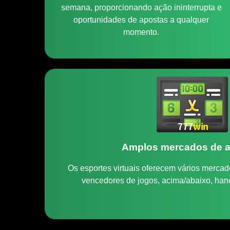
semana, proporcionando ação ininterrupta e
oportunidades de apostas a qualquer
momento.
Amplos mercados de 
Os esportes virtuais oferecem vários mercad
vencedores de jogos, acima/abaixo, han