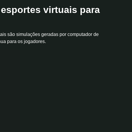
esportes virtuais para
tuais são simulações geradas por computador de
nua para os jogadores.