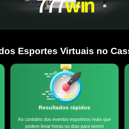
dos Esportes Virtuais no Ca
Resultados rápidos
Ao contrário dos eventos esportivos reais que
podem levar horas ou dias para serem