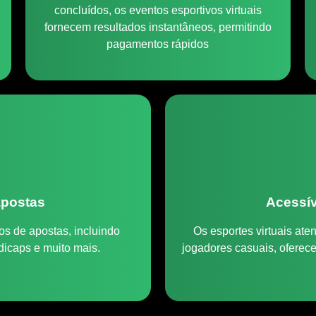
concluídos, os eventos esportivos virtuais
fornecem resultados instantâneos, permitindo
pagamentos rápidos
apostas
Acessív
os de apostas, incluindo
Os esportes virtuais ate
dicaps e muito mais.
jogadores casuais, oferece