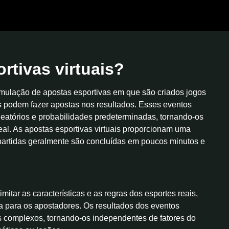
rtivas virtuais?
imulação de apostas esportivas em que são criados jogos
 podem fazer apostas nos resultados. Esses eventos
eatórios e probabilidades predeterminadas, tornando-os
al. As apostas esportivas virtuais proporcionam uma
s partidas geralmente são concluídas em poucos minutos e
mitar as características e as regras dos esportes reais,
a para os apostadores. Os resultados dos eventos
os complexos, tornando-os independentes de fatores do