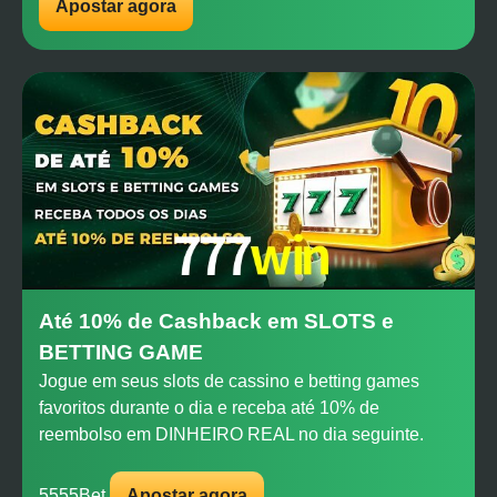
Apostar agora
Até 10% de Cashback em SLOTS e
BETTING GAME
Jogue em seus slots de cassino e betting games
favoritos durante o dia e receba até 10% de
reembolso em DINHEIRO REAL no dia seguinte.
5555Bet
Apostar agora