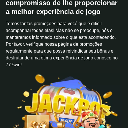
compromisso de lhe proporcionar
a melhor experiência de jogo
Temos tantas promoções para você que é difícil
acompanhar todas elas! Mas não se preocupe, nós o
manteremos informado sobre o que está acontecendo.
Por favor, verifique nossa página de promoções
regularmente para que possa reivindicar seu bônus e
desfrutar de uma ótima experiência de jogo conosco no
777win!