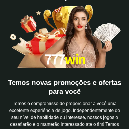
Temos novas promoções e ofertas
para você
Temos o compromisso de proporcionar a você uma
excelente experiência de jogo. Independentemente do
seu nível de habilidade ou interesse, nossos jogos o
desafiarão e o manterão interessado até o fim! Temos