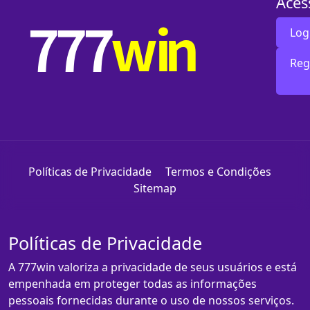
Aces
Log
Reg
Políticas de Privacidade
Termos e Condições
Sitemap
Políticas de Privacidade
A 777win valoriza a privacidade de seus usuários e está
empenhada em proteger todas as informações
pessoais fornecidas durante o uso de nossos serviços.