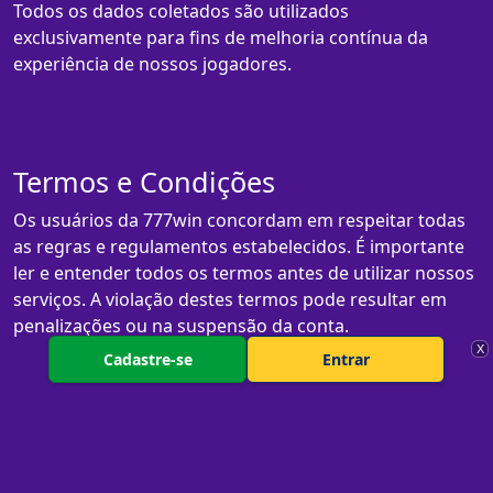
Todos os dados coletados são utilizados
exclusivamente para fins de melhoria contínua da
experiência de nossos jogadores.
Termos e Condições
Os usuários da 777win concordam em respeitar todas
as regras e regulamentos estabelecidos. É importante
ler e entender todos os termos antes de utilizar nossos
serviços. A violação destes termos pode resultar em
penalizações ou na suspensão da conta.
X
Cadastre-se
Entrar