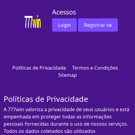
Acessos
Login
Registrar-se
Políticas de Privacidade
Termos e Condições
Sitemap
Políticas de Privacidade
A 777win valoriza a privacidade de seus usuários e está
empenhada em proteger todas as informações
pessoais fornecidas durante o uso de nossos serviços.
Todos os dados coletados são utilizados